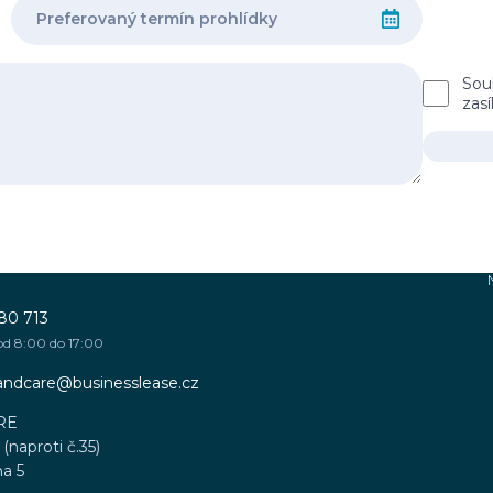
Sou
zas
80 713
od 8:00 do 17:00
sandcare@businesslease.cz
RE
(naproti č.35)
ha 5