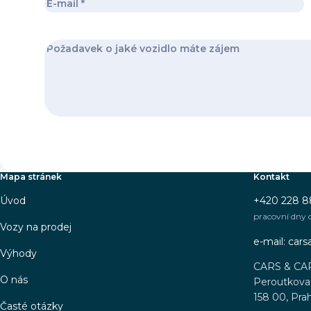
Mapa stránek
Kontakt
Úvod
+420 228 8
pracovní dny 
Vozy na prodej
e-mail: car
Výhody
CARS & CA
O nás
Peroutkova 
158 00, Pra
Časté otázky