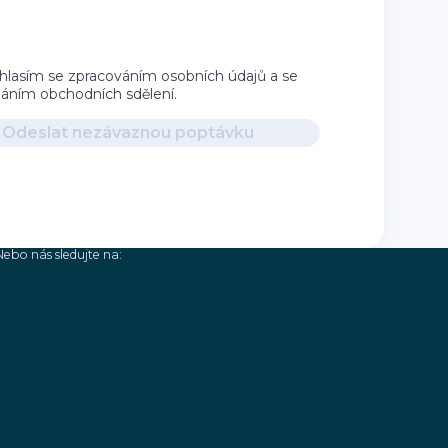
hlasím se zpracováním osobních údajů a se
íláním obchodních sdělení.
Odeslat nezávaznou poptávku
Nebo nás sledujte na: