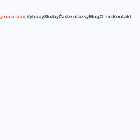
y na prodej
Výhody
Služby
Časté otázky
Blog
O nás
Kontakt