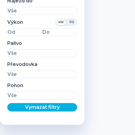
Nájezd do
Vše
Výkon
kW
PS
Od
Do
Palivo
Vše
Převodovka
Vše
Pohon
Vše
Vymazat filtry