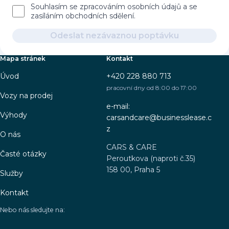
Souhlasím se zpracováním osobních údajů a se
zasíláním obchodních sdělení.
Odeslat nezávaznou poptávku
Mapa stránek
Kontakt
Úvod
+420 228 880 713
pracovní dny od 8:00 do 17:00
Vozy na prodej
e-mail:
Výhody
carsandcare@businesslease.c
z
O nás
CARS & CARE
Časté otázky
Peroutkova (naproti č.35)
158 00, Praha 5
Služby
Kontakt
Nebo nás sledujte na: