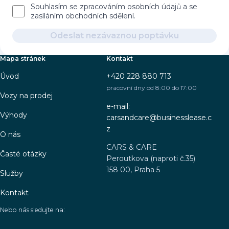
Souhlasím se zpracováním osobních údajů a se
zasíláním obchodních sdělení.
Odeslat nezávaznou poptávku
Mapa stránek
Kontakt
Úvod
+420 228 880 713
pracovní dny od 8:00 do 17:00
Vozy na prodej
e-mail:
Výhody
carsandcare@businesslease.c
z
O nás
CARS & CARE
Časté otázky
Peroutkova (naproti č.35)
158 00, Praha 5
Služby
Kontakt
Nebo nás sledujte na: