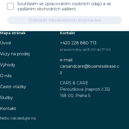
Souhlasím se zpracováním osobních údajů a se
zasíláním obchodních sdělení.
Odeslat nezávaznou poptávku
Mapa stránek
Kontakt
Úvod
+420 228 880 713
pracovní dny od 8:00 do 17:00
Vozy na prodej
e-mail:
Výhody
carsandcare@businesslease.c
z
O nás
CARS & CARE
Časté otázky
Peroutkova (naproti č.35)
158 00, Praha 5
Služby
Kontakt
Nebo nás sledujte na: