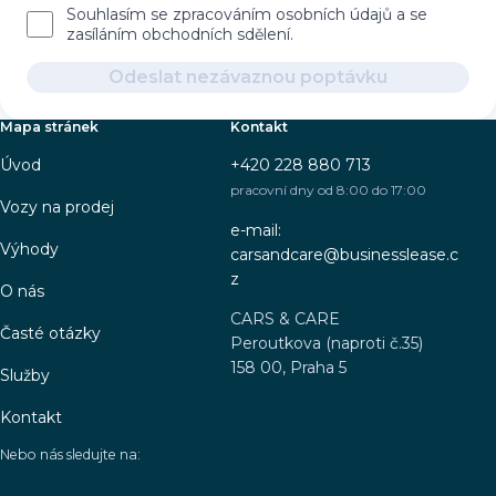
Souhlasím se zpracováním osobních údajů a se
zasíláním obchodních sdělení.
Odeslat nezávaznou poptávku
Mapa stránek
Kontakt
Úvod
+420 228 880 713
pracovní dny od 8:00 do 17:00
Vozy na prodej
e-mail:
Výhody
carsandcare@businesslease.c
z
O nás
CARS & CARE
Časté otázky
Peroutkova (naproti č.35)
158 00, Praha 5
Služby
Kontakt
Nebo nás sledujte na: