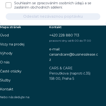
Souhlasím se zpracováním osobních údajů a se
zasíláním obchodních sdělení.
Odeslat nezávaznou poptávku
Mapa stránek
Kontakt
Úvod
+420 228 880 713
pracovní dny od 8:00 do 17:00
Vozy na prodej
e-mail:
Výhody
carsandcare@businesslease.c
z
O nás
CARS & CARE
Časté otázky
Peroutkova (naproti č.35)
158 00, Praha 5
Služby
Kontakt
Nebo nás sledujte na: