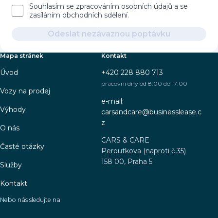
Souhlasím se zpracováním osobních údajů a se
zasíláním obchodních sdělení.
Odeslat nezávaznou poptávku
Mapa stránek
Kontakt
Úvod
+420 228 880 713
pracovní dny od 8:00 do 17:00
Vozy na prodej
e-mail:
Výhody
carsandcare@businesslease.c
z
O nás
CARS & CARE
Časté otázky
Peroutkova (naproti č.35)
158 00, Praha 5
Služby
Kontakt
Nebo nás sledujte na: