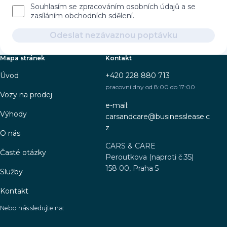
Souhlasím se zpracováním osobních údajů a se
zasíláním obchodních sdělení.
Odeslat nezávaznou poptávku
Mapa stránek
Kontakt
Úvod
+420 228 880 713
pracovní dny od 8:00 do 17:00
Vozy na prodej
e-mail:
Výhody
carsandcare@businesslease.c
z
O nás
CARS & CARE
Časté otázky
Peroutkova (naproti č.35)
158 00, Praha 5
Služby
Kontakt
Nebo nás sledujte na: