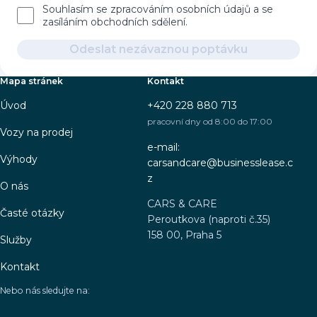
Souhlasím se zpracováním osobních údajů a se
zasíláním obchodních sdělení.
Odeslat nezávaznou poptávku
Mapa stránek
Kontakt
Úvod
+420 228 880 713
pracovní dny od 8:00 do 17:00
Vozy na prodej
e-mail:
Výhody
carsandcare@businesslease.c
z
O nás
CARS & CARE
Časté otázky
Peroutkova (naproti č.35)
158 00, Praha 5
Služby
Kontakt
Nebo nás sledujte na: