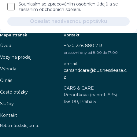
Souhlasím se zpracováním osobních údajů a se
zasíláním obchodních sdělení.
Odeslat nezávaznou poptávku
Mapa stránek
Kontakt
Úvod
+420 228 880 713
pracovní dny od 8:00 do 17:00
Vozy na prodej
e-mail:
Výhody
carsandcare@businesslease.c
z
O nás
CARS & CARE
Časté otázky
Peroutkova (naproti č.35)
158 00, Praha 5
Služby
Kontakt
Nebo nás sledujte na: