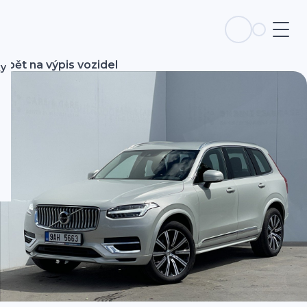
Zpět na výpis vozidel
ky