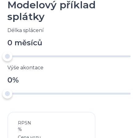
Modelový příklad
splátky
Délka splácení
0 měsíců
Výše akontace
0%
RPSN
%
Cena vozu