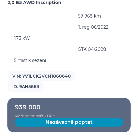
2,0 B5 AWD Inscription
59 968 km
1. reg 06/2022
173 kW
STK 04/2028
5 míst k sezení
VIN:
YV1LCK2VCN1860640
ID:
9AH5663
939 000
Možnost odpočtu DPH
Nezávazně poptat