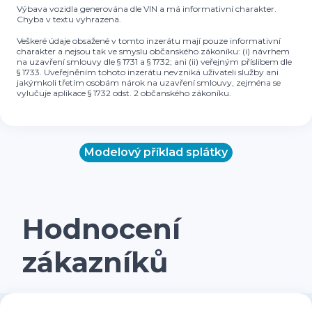
Výbava vozidla generována dle VIN a má informativní charakter.
Chyba v textu vyhrazena.
Veškeré údaje obsažené v tomto inzerátu mají pouze informativní
charakter a nejsou tak ve smyslu občanského zákoníku: (i) návrhem
na uzavření smlouvy dle § 1731 a § 1732; ani (ii) veřejným příslibem dle
§ 1733. Uveřejněním tohoto inzerátu nevzniká uživateli služby ani
jakýmkoli třetím osobám nárok na uzavření smlouvy, zejména se
vylučuje aplikace § 1732 odst. 2 občanského zákoníku.
Modelový příklad splátky
Hodnocení
zákazníků