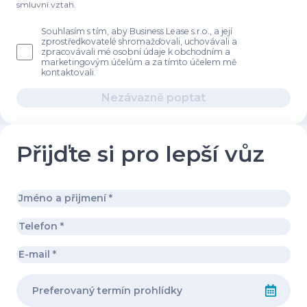
smluvní vztah.
Souhlasím s tím, aby Business Lease s.r.o., a její
zprostředkovatelé shromažďovali, uchovávali a
zpracovávali mé osobní údaje k obchodním a
marketingovým účelům a za tímto účelem mě
kontaktovali.
Nezávazně poptat
Přijďte si pro lepší vůz