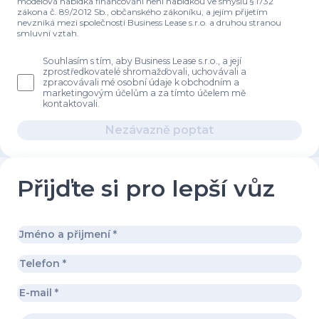
modelová nabídka financování není nabídkou ve smyslu § 1732
zákona č. 89/2012 Sb., občanského zákoníku, a jejím přijetím
nevzniká mezi společností Business Lease s.r.o. a druhou stranou
smluvní vztah.
Souhlasím s tím, aby Business Lease s.r.o., a její
zprostředkovatelé shromažďovali, uchovávali a
zpracovávali mé osobní údaje k obchodním a
marketingovým účelům a za tímto účelem mě
kontaktovali.
Nezávazně poptat
Přijďte si pro lepší vůz