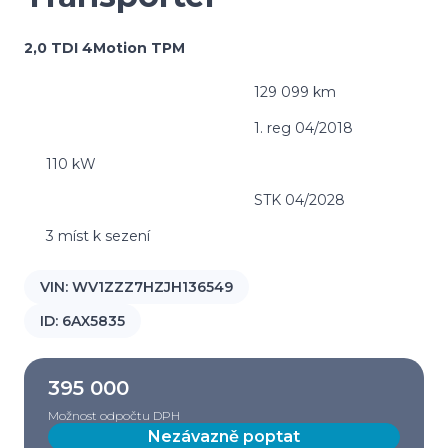
2,0 TDI 4Motion TPM
129 099 km
1. reg 04/2018
110 kW
STK 04/2028
3 míst k sezení
VIN:
WV1ZZZ7HZJH136549
ID:
6AX5835
395 000
Možnost odpočtu DPH
Nezávazně poptat