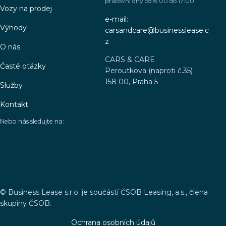
pracovní dny od 8:00 do 17:00
Vozy na prodej
e-mail:
Výhody
carsandcare@businesslease.c
z
O nás
CARS & CARE
Časté otázky
Peroutkova (naproti č.35)
158 00, Praha 5
Služby
Kontakt
Nebo nás sledujte na:
©
Business Lease s.r.o. je součástí ČSOB Leasing, a.s., člena
skupiny ČSOB.
Ochrana osobních údajů