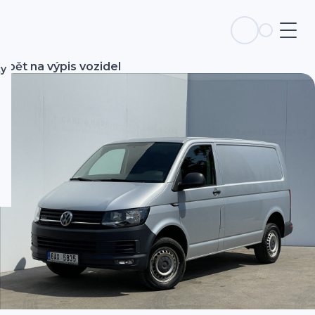
Zpět na výpis vozidel
ky