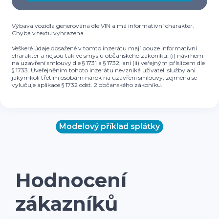
Výbava vozidla generována dle VIN a má informativní charakter.
Chyba v textu vyhrazena.
Veškeré údaje obsažené v tomto inzerátu mají pouze informativní
charakter a nejsou tak ve smyslu občanského zákoníku: (i) návrhem
na uzavření smlouvy dle § 1731 a § 1732; ani (ii) veřejným příslibem dle
§ 1733. Uveřejněním tohoto inzerátu nevzniká uživateli služby ani
jakýmkoli třetím osobám nárok na uzavření smlouvy, zejména se
vylučuje aplikace § 1732 odst. 2 občanského zákoníku.
Modelový příklad splátky
Hodnocení
zákazníků