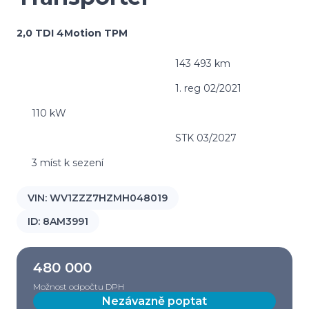
2,0 TDI 4Motion TPM
143 493 km
1. reg 02/2021
110 kW
STK 03/2027
3 míst k sezení
VIN:
WV1ZZZ7HZMH048019
ID:
8AM3991
480 000
Možnost odpočtu DPH
Nezávazně poptat