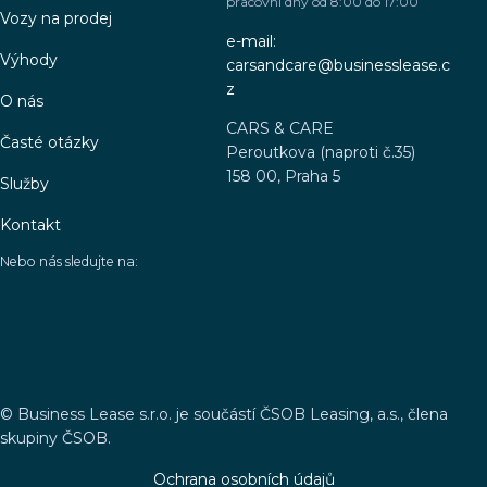
pracovní dny od 8:00 do 17:00
Vozy na prodej
e-mail:
Výhody
carsandcare@businesslease.c
z
O nás
CARS & CARE
Časté otázky
Peroutkova (naproti č.35)
158 00, Praha 5
Služby
Kontakt
Nebo nás sledujte na:
©
Business Lease s.r.o. je součástí ČSOB Leasing, a.s., člena
skupiny ČSOB.
Ochrana osobních údajů