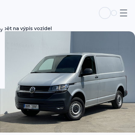
Zpět na výpis vozidel
ky