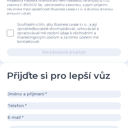
modelová nabídka financování není nabídkou ve smyslu § 1732
zákona č. 89/2012 Sb., občanského zákoníku, a jejím přijetím
nevzniká mezi společností Business Lease s.r.o. a druhou stranou
smluvní vztah.
Souhlasím s tím, aby Business Lease s.r.o., a její
zprostředkovatelé shromažďovali, uchovávali a
zpracovávali mé osobní údaje k obchodním a
marketingovým účelům a za tímto účelem mě
kontaktovali.
Nezávazně poptat
Přijďte si pro lepší vůz