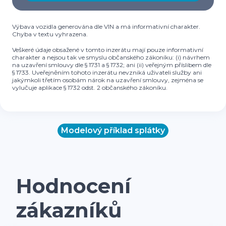
Výbava vozidla generována dle VIN a má informativní charakter.
Chyba v textu vyhrazena.
Veškeré údaje obsažené v tomto inzerátu mají pouze informativní
charakter a nejsou tak ve smyslu občanského zákoníku: (i) návrhem
na uzavření smlouvy dle § 1731 a § 1732; ani (ii) veřejným příslibem dle
§ 1733. Uveřejněním tohoto inzerátu nevzniká uživateli služby ani
jakýmkoli třetím osobám nárok na uzavření smlouvy, zejména se
vylučuje aplikace § 1732 odst. 2 občanského zákoníku.
Modelový příklad splátky
Hodnocení
zákazníků