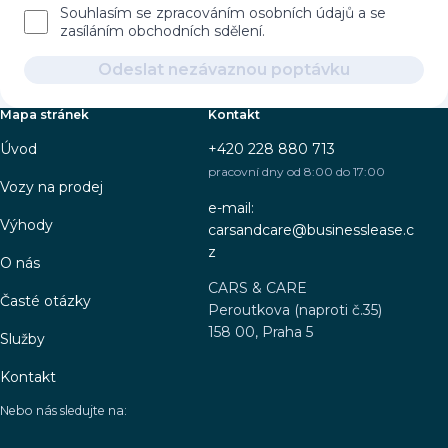
Souhlasím se zpracováním osobních údajů a se
zasíláním obchodních sdělení.
Odeslat nezávaznou poptávku
Mapa stránek
Kontakt
Úvod
+420 228 880 713
pracovní dny od 8:00 do 17:00
Vozy na prodej
e-mail:
Výhody
carsandcare@businesslease.c
z
O nás
CARS & CARE
Časté otázky
Peroutkova (naproti č.35)
158 00, Praha 5
Služby
Kontakt
Nebo nás sledujte na: