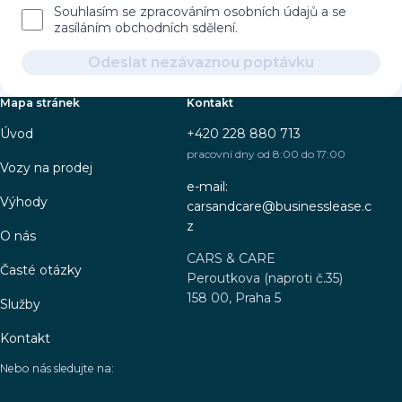
Souhlasím se zpracováním osobních údajů a se
zasíláním obchodních sdělení.
Odeslat nezávaznou poptávku
Mapa stránek
Kontakt
Úvod
+420 228 880 713
pracovní dny od 8:00 do 17:00
Vozy na prodej
e-mail:
Výhody
carsandcare@businesslease.c
z
O nás
CARS & CARE
Časté otázky
Peroutkova (naproti č.35)
158 00, Praha 5
Služby
Kontakt
Nebo nás sledujte na: