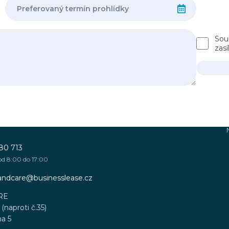
Sou
zas
80 713
od 8:00 do 17:00
sandcare@businesslease.cz
RE
(naproti č.35)
ha 5