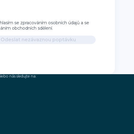
hlasím se zpracováním osobních údajů a se
íláním obchodních sdělení.
Odeslat nezávaznou poptávku
Nebo nás sledujte na: