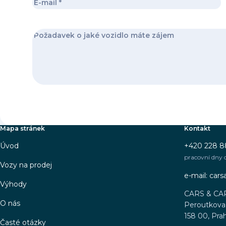
Mapa stránek
Kontakt
Úvod
+420 228 8
pracovní dny 
Vozy na prodej
e-mail: car
Výhody
CARS & CA
O nás
Peroutkova 
158 00, Pra
Časté otázky