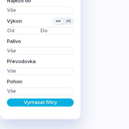
Nájezd do
Vše
Výkon
kW
PS
Od
Do
Palivo
Vše
Převodovka
Vše
Pohon
Vše
Vymazat filtry