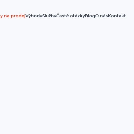
y na prodej
Výhody
Služby
Časté otázky
Blog
O nás
Kontakt