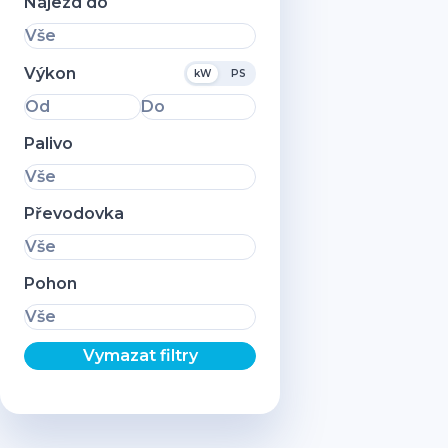
Nájezd do
Vše
Výkon
kW
PS
Od
Do
Palivo
Vše
Převodovka
Vše
Pohon
Vše
Vymazat filtry