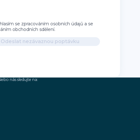
hlasím se zpracováním osobních údajů a se
íláním obchodních sdělení.
Odeslat nezávaznou poptávku
Nebo nás sledujte na: