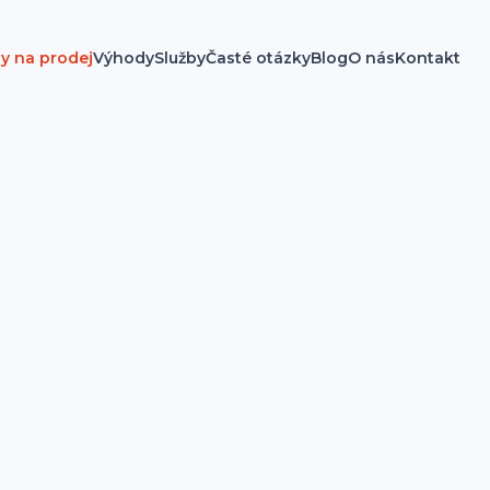
y na prodej
Výhody
Služby
Časté otázky
Blog
O nás
Kontakt