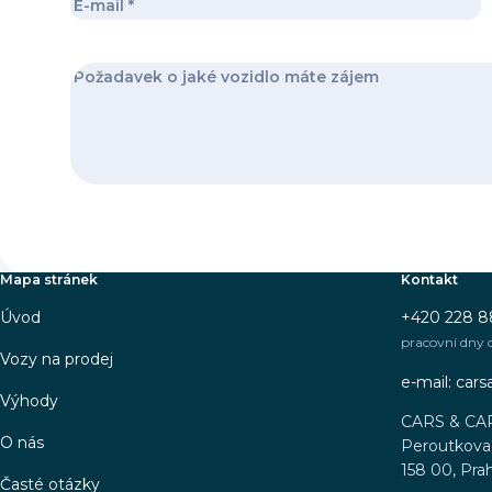
Mapa stránek
Kontakt
Úvod
+420 228 8
pracovní dny 
Vozy na prodej
e-mail: car
Výhody
CARS & CA
O nás
Peroutkova 
158 00, Pra
Časté otázky