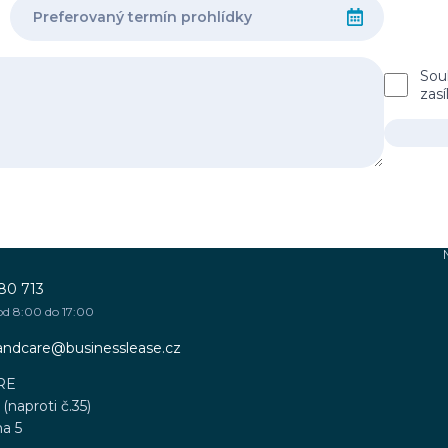
Sou
zas
80 713
od 8:00 do 17:00
sandcare@businesslease.cz
RE
(naproti č.35)
ha 5