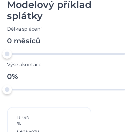
Modelový příklad
splátky
Délka splácení
0 měsíců
Výše akontace
0%
RPSN
%
Cena vozu