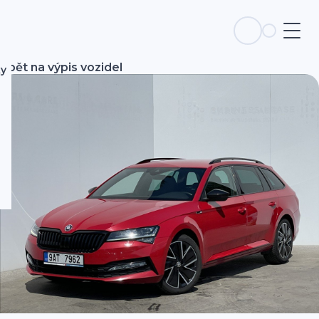
Zpět na výpis vozidel
ky