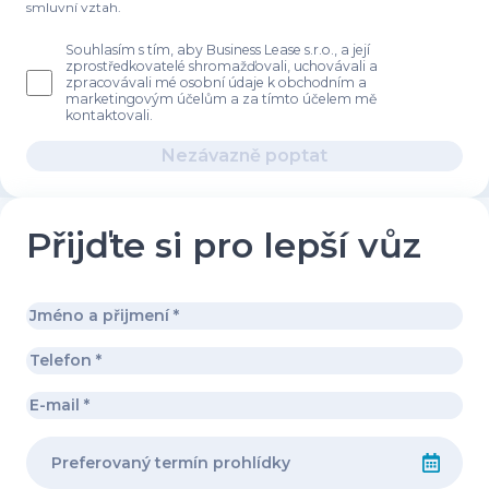
smluvní vztah.
Souhlasím s tím, aby Business Lease s.r.o., a její
zprostředkovatelé shromažďovali, uchovávali a
zpracovávali mé osobní údaje k obchodním a
marketingovým účelům a za tímto účelem mě
kontaktovali.
Nezávazně poptat
Přijďte si pro lepší vůz