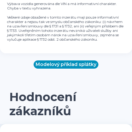
Výbava vozidla generována dle VIN a má informativní charakter.
Chyba v textu vyhrazena.
Veškeré údaje obsažené v tomto inzerátu mají pouze informativní
charakter a nejsou tak ve smyslu občanského zákoníku: (i) návrhem
na uzavření smlouvy dle § 1731 a § 1732; ani (ii) veřejným příslibem dle
§ 1733. Uveřejněním tohoto inzerátu nevzniká uživateli služby ani
jakýmkoli třetím osobám nárok na uzavření smlouvy, zejména se
vylučuje aplikace § 1732 odst. 2 občanského zákoníku.
Modelový příklad splátky
Hodnocení
zákazníků