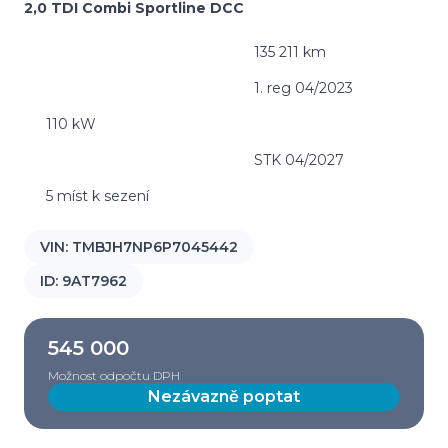
2,0 TDI Combi Sportline DCC
135 211 km
1. reg 04/2023
110 kW
STK 04/2027
5 míst k sezení
VIN:
TMBJH7NP6P7045442
ID:
9AT7962
545 000
Možnost odpočtu DPH
Nezávazně poptat