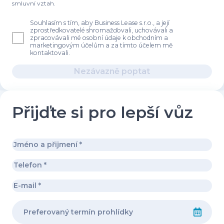
smluvní vztah.
Souhlasím s tím, aby Business Lease s.r.o., a její
zprostředkovatelé shromažďovali, uchovávali a
zpracovávali mé osobní údaje k obchodním a
marketingovým účelům a za tímto účelem mě
kontaktovali.
Nezávazně poptat
Přijďte si pro lepší vůz