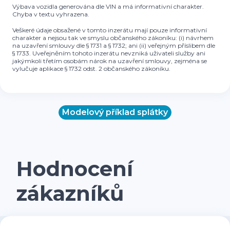
Výbava vozidla generována dle VIN a má informativní charakter.
Chyba v textu vyhrazena.
Veškeré údaje obsažené v tomto inzerátu mají pouze informativní
charakter a nejsou tak ve smyslu občanského zákoníku: (i) návrhem
na uzavření smlouvy dle § 1731 a § 1732; ani (ii) veřejným příslibem dle
§ 1733. Uveřejněním tohoto inzerátu nevzniká uživateli služby ani
jakýmkoli třetím osobám nárok na uzavření smlouvy, zejména se
vylučuje aplikace § 1732 odst. 2 občanského zákoníku.
Modelový příklad splátky
Hodnocení
zákazníků