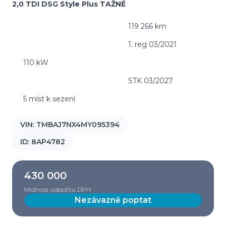
2,0 TDI DSG Style Plus TAŽNÉ
119 266 km
1. reg 03/2021
110 kW
STK 03/2027
5 míst k sezení
VIN:
TMBAJ7NX4MY095394
ID:
8AP4782
430 000
Možnost odpočtu DPH
Nezávazně poptat