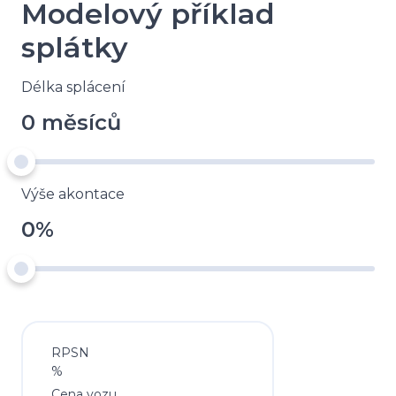
Modelový příklad
splátky
Délka splácení
0 měsíců
Výše akontace
0%
RPSN
%
Cena vozu