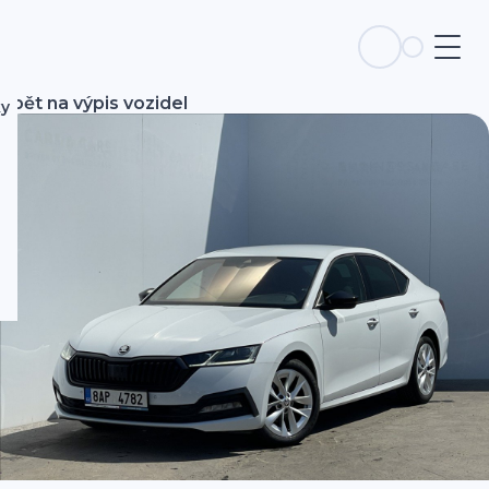
Zpět na výpis vozidel
ky