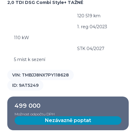
2,0 TDI DSG Combi Style+ TAŽNÉ
120 519 km
1. reg 04/2023
110 kW
STK 04/2027
5 míst k sezení
VIN:
TMBJJ8NX7PY118628
ID:
9AT5249
499 000
Možnost odpočtu DPH
Nezávazně poptat