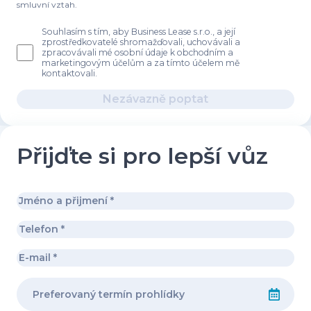
smluvní vztah.
Souhlasím s tím, aby Business Lease s.r.o., a její
zprostředkovatelé shromažďovali, uchovávali a
zpracovávali mé osobní údaje k obchodním a
marketingovým účelům a za tímto účelem mě
kontaktovali.
Nezávazně poptat
Přijďte si pro lepší vůz