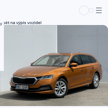
Zpět na výpis vozidel
ky