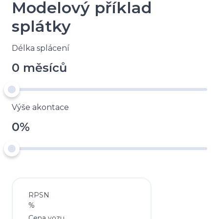
Modelový příklad
splátky
Délka splácení
0 měsíců
Výše akontace
0%
RPSN
%
Cena vozu