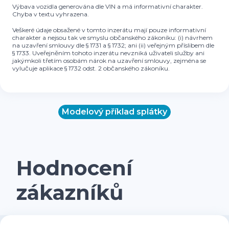
Výbava vozidla generována dle VIN a má informativní charakter.
Chyba v textu vyhrazena.
Veškeré údaje obsažené v tomto inzerátu mají pouze informativní
charakter a nejsou tak ve smyslu občanského zákoníku: (i) návrhem
na uzavření smlouvy dle § 1731 a § 1732; ani (ii) veřejným příslibem dle
§ 1733. Uveřejněním tohoto inzerátu nevzniká uživateli služby ani
jakýmkoli třetím osobám nárok na uzavření smlouvy, zejména se
vylučuje aplikace § 1732 odst. 2 občanského zákoníku.
Modelový příklad splátky
Hodnocení
zákazníků