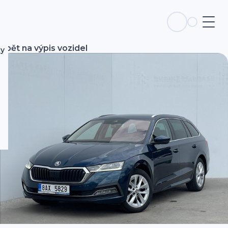
Zpět na výpis vozidel
ky