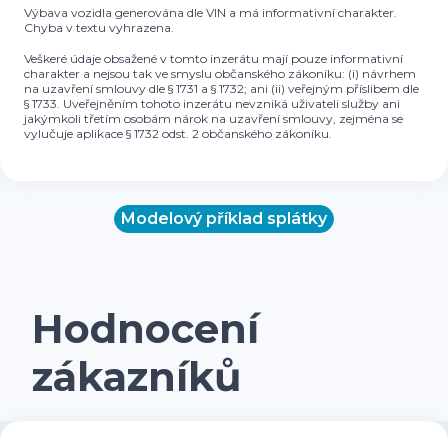
Výbava vozidla generována dle VIN a má informativní charakter.
Chyba v textu vyhrazena.
Veškeré údaje obsažené v tomto inzerátu mají pouze informativní
charakter a nejsou tak ve smyslu občanského zákoníku: (i) návrhem
na uzavření smlouvy dle § 1731 a § 1732; ani (ii) veřejným příslibem dle
§ 1733. Uveřejněním tohoto inzerátu nevzniká uživateli služby ani
jakýmkoli třetím osobám nárok na uzavření smlouvy, zejména se
vylučuje aplikace § 1732 odst. 2 občanského zákoníku.
Modelový příklad splátky
Hodnocení
zákazníků