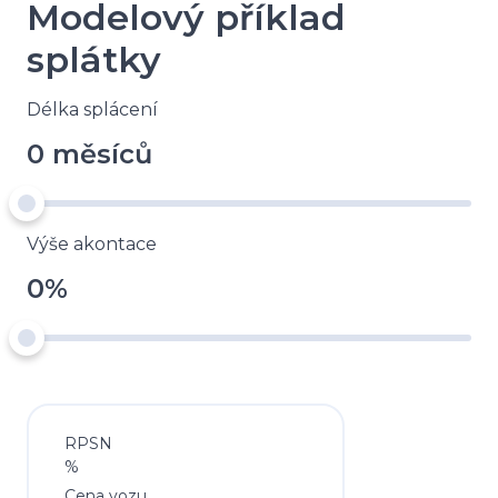
Modelový příklad
splátky
Délka splácení
0 měsíců
Výše akontace
0%
RPSN
%
Cena vozu