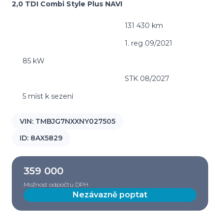
2,0 TDI Combi Style Plus NAVI
131 430 km
1. reg 09/2021
85 kW
STK 08/2027
5 míst k sezení
VIN:
TMBJG7NXXNY027505
ID:
8AX5829
359 000
Možnost odpočtu DPH
Nezávazně poptat