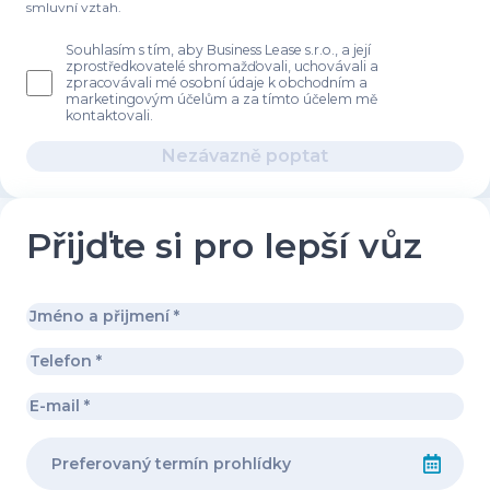
smluvní vztah.
Souhlasím s tím, aby Business Lease s.r.o., a její
zprostředkovatelé shromažďovali, uchovávali a
zpracovávali mé osobní údaje k obchodním a
marketingovým účelům a za tímto účelem mě
kontaktovali.
Nezávazně poptat
Přijďte si pro lepší vůz