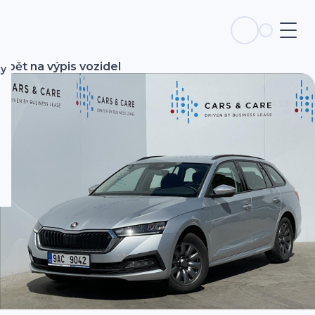
Zpět na výpis vozidel
ky