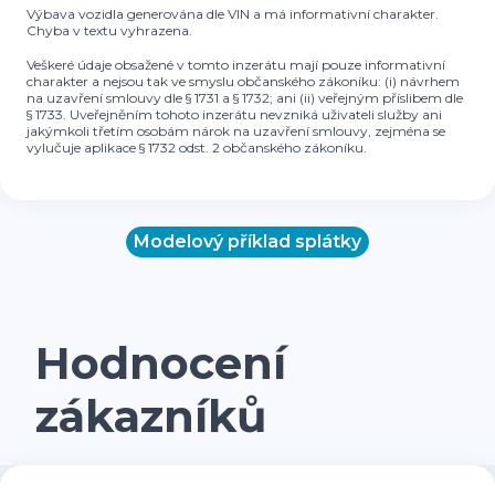
Výbava vozidla generována dle VIN a má informativní charakter.
Chyba v textu vyhrazena.
Veškeré údaje obsažené v tomto inzerátu mají pouze informativní
charakter a nejsou tak ve smyslu občanského zákoníku: (i) návrhem
na uzavření smlouvy dle § 1731 a § 1732; ani (ii) veřejným příslibem dle
§ 1733. Uveřejněním tohoto inzerátu nevzniká uživateli služby ani
jakýmkoli třetím osobám nárok na uzavření smlouvy, zejména se
vylučuje aplikace § 1732 odst. 2 občanského zákoníku.
Modelový příklad splátky
Hodnocení
zákazníků