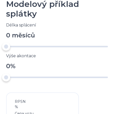
Modelový příklad
splátky
Délka splácení
0 měsíců
Výše akontace
0%
RPSN
%
Cena vozu