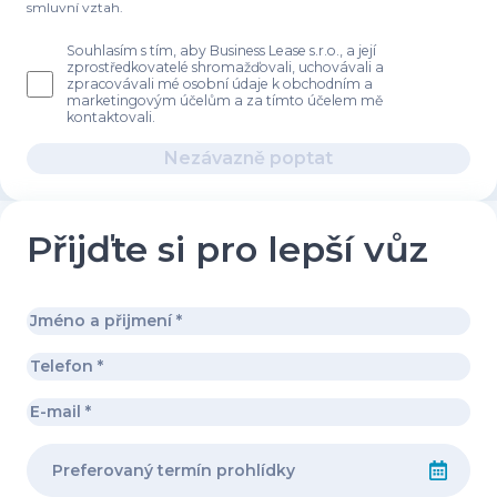
smluvní vztah.
Souhlasím s tím, aby Business Lease s.r.o., a její
zprostředkovatelé shromažďovali, uchovávali a
zpracovávali mé osobní údaje k obchodním a
marketingovým účelům a za tímto účelem mě
kontaktovali.
Nezávazně poptat
Přijďte si pro lepší vůz