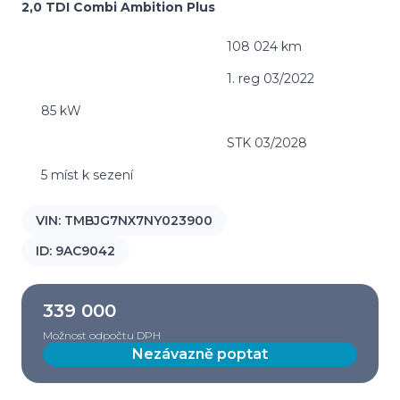
2,0 TDI Combi Ambition Plus
108 024 km
1. reg 03/2022
85 kW
STK 03/2028
5 míst k sezení
VIN:
TMBJG7NX7NY023900
ID:
9AC9042
339 000
Možnost odpočtu DPH
Nezávazně poptat