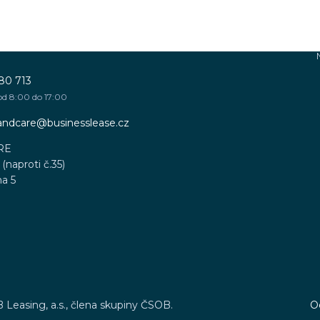
80 713
od 8:00 do 17:00
sandcare@businesslease.cz
RE
(naproti č.35)
ha 5
B Leasing, a.s., člena skupiny ČSOB.
O