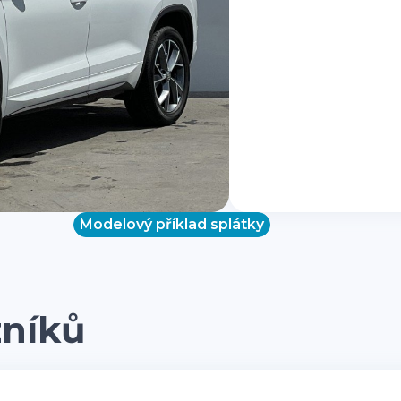
Modelový příklad splátky
zníků