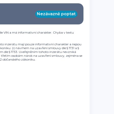
Nezávazně poptat
le VIN a má informativní charakter. Chyba v textu
to inzerátu mají pouze informativní charakter a nejsou
oníku: (i) návrhem na uzavření smlouvy dle § 1731 a §
ibem dle § 1733. Uveřejněním tohoto inzerátu nevzniká
li třetím osobám nárok na uzavření smlouvy, zejména se
t. 2 občanského zákoníku.