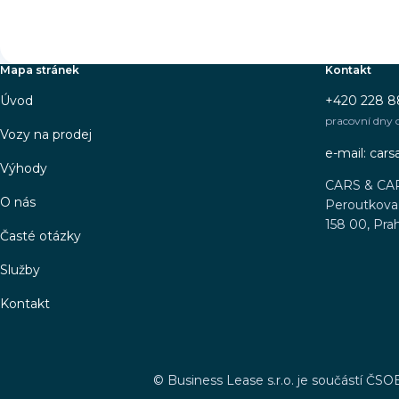
Mapa stránek
Kontakt
Úvod
+420 228 8
pracovní dny 
Vozy na prodej
e-mail: car
Výhody
CARS & CA
O nás
Peroutkova 
158 00, Pra
Časté otázky
Služby
Kontakt
©
Business Lease s.r.o. je součástí ČSO