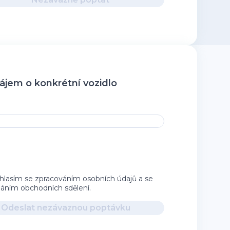
jem o konkrétní vozidlo
hlasím se zpracováním osobních údajů a se
íláním obchodních sdělení.
Odeslat nezávaznou poptávku