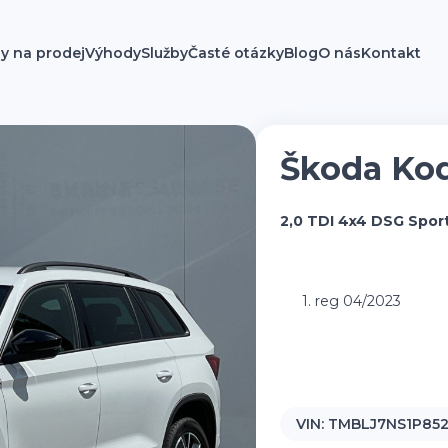
y na prodej
Výhody
Služby
Časté otázky
Blog
O nás
Kontakt
Škoda Ko
2,0 TDI 4x4 DSG Spor
1. reg 04/2023
VIN:
TMBLJ7NS1P852