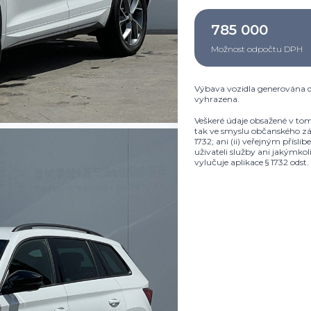
785 000
Možnost odpočtu DPH
Výbava vozidla generována d
vyhrazena.
Veškeré údaje obsažené v tom
tak ve smyslu občanského zák
1732; ani (ii) veřejným přísl
uživateli služby ani jakýmko
vylučuje aplikace § 1732 ods