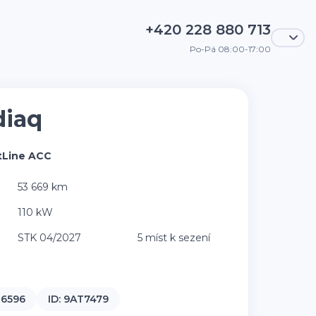
+420 228 880 713
Po-Pá 08:00-17:00
diaq
tLine ACC
53 669 km
110 kW
STK 04/2027
5 míst k sezení
6596
ID:
9AT7479