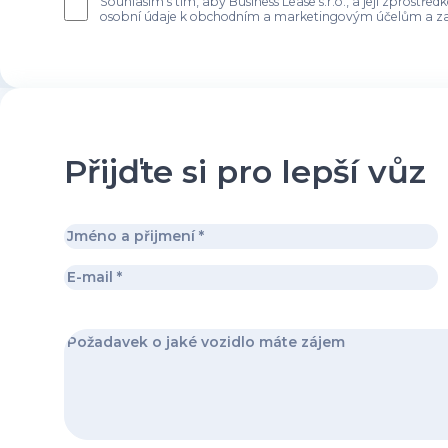
Souhlasím s tím, aby Business Lease s.r.o., a její zprost
osobní údaje k obchodním a marketingovým účelům a za
Přijďte si pro lepší vůz