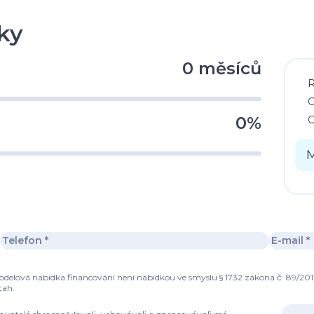
ky
0 měsíců
C
0%
C
M
modelová nabídka financování není nabídkou ve smyslu § 1732 zákona č. 89/201
tah.