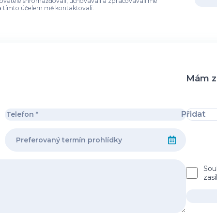
ředkovatelé shromažďovali, uchovávali a zpracovávali mé
 tímto účelem mě kontaktovali.
Mám zá
Přidat
Sou
zas