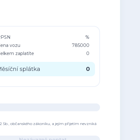
RPSN
%
ena vozu
785000
elkem zaplatíte
0
ěsíční splátka
0
2 Sb., občanského zákoníku, a jejím přijetím nevzniká
Nezávazně poptat