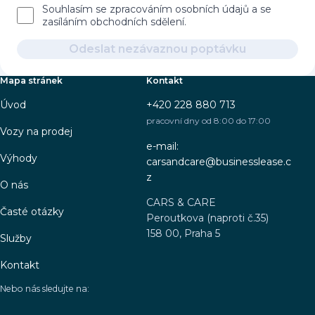
Souhlasím se zpracováním osobních údajů a se
zasíláním obchodních sdělení.
Odeslat nezávaznou poptávku
Mapa stránek
Kontakt
Úvod
+420 228 880 713
pracovní dny od 8:00 do 17:00
Vozy na prodej
e-mail:
Výhody
carsandcare@businesslease.c
z
O nás
CARS & CARE
Časté otázky
Peroutkova (naproti č.35)
158 00, Praha 5
Služby
Kontakt
Nebo nás sledujte na: