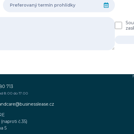
Sou
zas
80 713
od 8:00 do 17:00
sandcare@businesslease.cz
RE
(naproti č.35)
ha 5