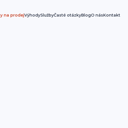
y na prodej
Výhody
Služby
Časté otázky
Blog
O nás
Kontakt