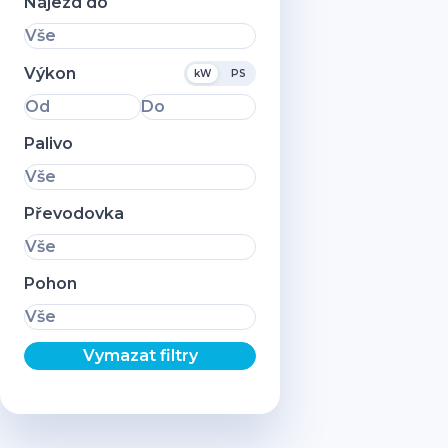
Nájezd do
Vše
Výkon
kW
PS
Od
Do
Palivo
Vše
Převodovka
Vše
Pohon
Vše
Vymazat filtry