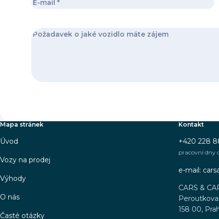
Mapa stránek
Kontakt
Úvod
+420 228 8
pracovní dny 
Vozy na prodej
e-mail: car
Výhody
CARS & CA
O nás
Peroutkova 
158 00, Pra
Časté otázky