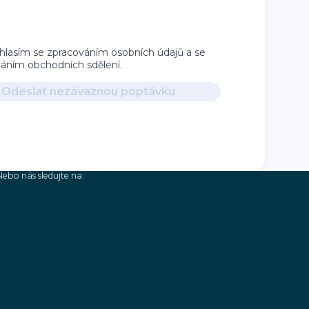
hlasím se zpracováním osobních údajů a se
íláním obchodních sdělení.
Odeslat nezávaznou poptávku
Nebo nás sledujte na: