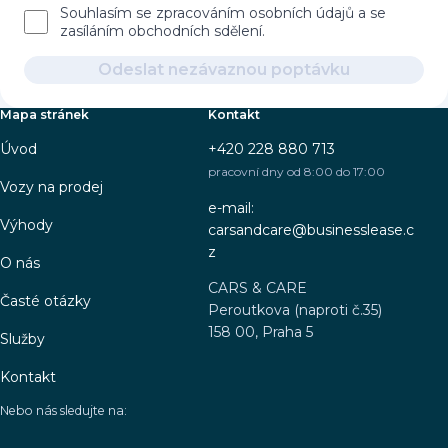
Souhlasím se zpracováním osobních údajů a se
zasíláním obchodních sdělení.
Odeslat nezávaznou poptávku
Mapa stránek
Kontakt
Úvod
+420 228 880 713
pracovní dny od 8:00 do 17:00
Vozy na prodej
e-mail:
Výhody
carsandcare@businesslease.c
z
O nás
CARS & CARE
Časté otázky
Peroutkova (naproti č.35)
158 00, Praha 5
Služby
Kontakt
Nebo nás sledujte na: