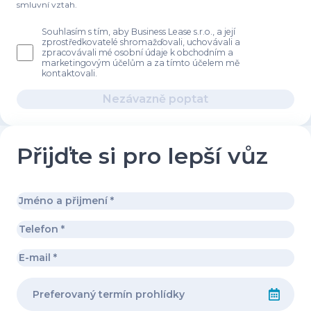
smluvní vztah.
Souhlasím s tím, aby Business Lease s.r.o., a její
zprostředkovatelé shromažďovali, uchovávali a
zpracovávali mé osobní údaje k obchodním a
marketingovým účelům a za tímto účelem mě
kontaktovali.
Nezávazně poptat
Přijďte si pro lepší vůz