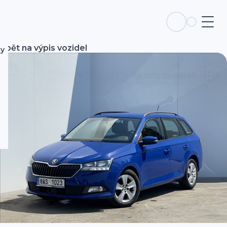
Zpět na výpis vozidel
ky