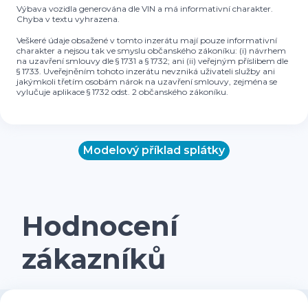
Výbava vozidla generována dle VIN a má informativní charakter.
Chyba v textu vyhrazena.
Veškeré údaje obsažené v tomto inzerátu mají pouze informativní
charakter a nejsou tak ve smyslu občanského zákoníku: (i) návrhem
na uzavření smlouvy dle § 1731 a § 1732; ani (ii) veřejným příslibem dle
§ 1733. Uveřejněním tohoto inzerátu nevzniká uživateli služby ani
jakýmkoli třetím osobám nárok na uzavření smlouvy, zejména se
vylučuje aplikace § 1732 odst. 2 občanského zákoníku.
Modelový příklad splátky
Hodnocení
zákazníků