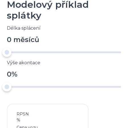
Modelový příklad
splátky
Délka splácení
0 měsíců
Výše akontace
0%
RPSN
%
Cena vozu