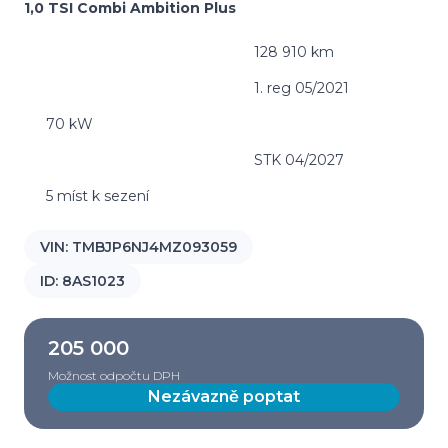
1,0 TSI Combi Ambition Plus
128 910 km
1. reg 05/2021
70 kW
STK 04/2027
5 míst k sezení
VIN:
TMBJP6NJ4MZ093059
ID:
8AS1023
205 000
Možnost odpočtu DPH
Nezávazně poptat