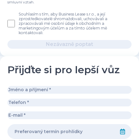
smluvní vztah.
Souhlasím s tím, aby Business Lease s.r.o., a její
zprostředkovatelé shromažďovali, uchovávali a
zpracovávali mé osobní údaje k obchodním a
marketingovým účelům a za tímto účelem mě
kontaktovali.
Nezávazně poptat
Přijďte si pro lepší vůz