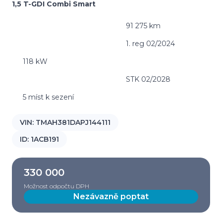
1,5 T-GDI Combi Smart
91 275 km
1. reg 02/2024
118 kW
STK 02/2028
5 míst k sezení
VIN:
TMAH381DAPJ144111
ID:
1ACB191
330 000
Možnost odpočtu DPH
Nezávazně poptat