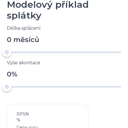
Modelový příklad
splátky
Délka splácení
0 měsíců
Výše akontace
0%
RPSN
%
Cena vozu