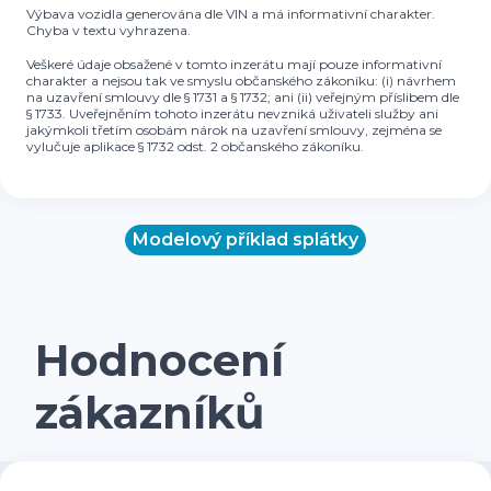
Výbava vozidla generována dle VIN a má informativní charakter.
Chyba v textu vyhrazena.
Veškeré údaje obsažené v tomto inzerátu mají pouze informativní
charakter a nejsou tak ve smyslu občanského zákoníku: (i) návrhem
na uzavření smlouvy dle § 1731 a § 1732; ani (ii) veřejným příslibem dle
§ 1733. Uveřejněním tohoto inzerátu nevzniká uživateli služby ani
jakýmkoli třetím osobám nárok na uzavření smlouvy, zejména se
vylučuje aplikace § 1732 odst. 2 občanského zákoníku.
Modelový příklad splátky
Hodnocení
zákazníků