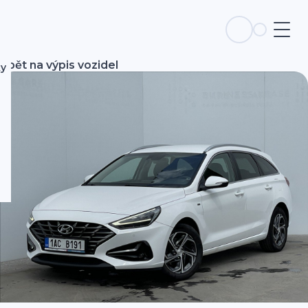
Zpět na výpis vozidel
ky