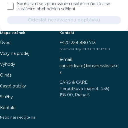
Souhlasím se zpracováním osobních údajů a se
zasíláním obchodních sdělení.
Odeslat nezávaznou poptávku
Mapa stránek
Kontakt
Úvod
+420 228 880 713
pracovní dny od 8:00 do 17:00
Vozy na prodej
e-mail:
Výhody
carsandcare@businesslease.c
z
O nás
CARS & CARE
Časté otázky
Peroutkova (naproti č.35)
158 00, Praha 5
Služby
Kontakt
Nebo nás sledujte na: