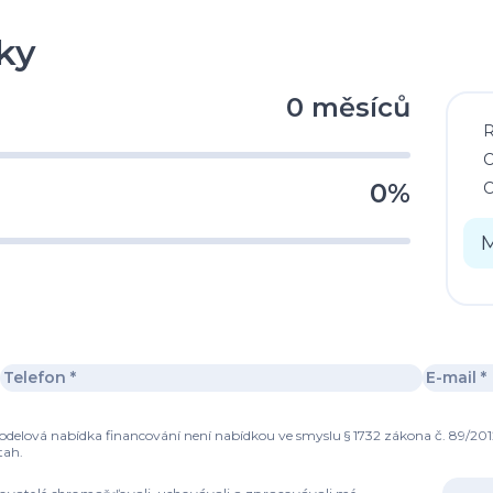
ky
0 měsíců
C
0%
C
M
modelová nabídka financování není nabídkou ve smyslu § 1732 zákona č. 89/201
tah.