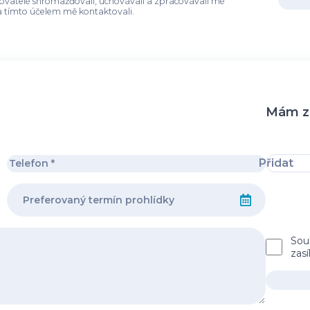
ředkovatelé shromažďovali, uchovávali a zpracovávali mé
 tímto účelem mě kontaktovali.
Mám zá
Přidat
Sou
zas