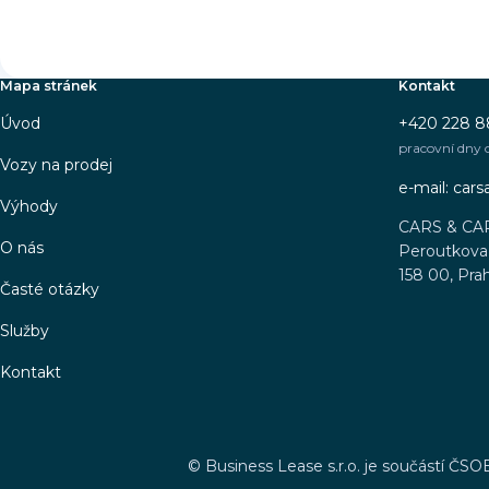
Mapa stránek
Kontakt
Úvod
+420 228 8
pracovní dny 
Vozy na prodej
e-mail: car
Výhody
CARS & CA
O nás
Peroutkova 
158 00, Pra
Časté otázky
Služby
Kontakt
©
Business Lease s.r.o. je součástí ČSO