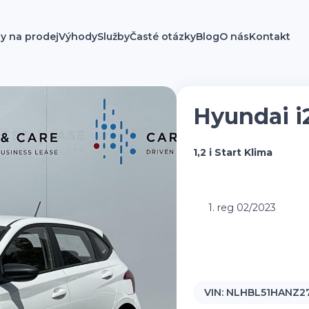
y na prodej
Výhody
Služby
Časté otázky
Blog
O nás
Kontakt
Hyundai i
1,2 i Start Klima
1. reg 02/2023
VIN:
NLHBL51HANZ2