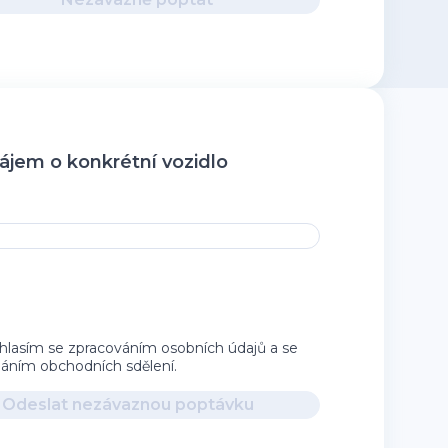
jem o konkrétní vozidlo
hlasím se zpracováním osobních údajů a se
íláním obchodních sdělení.
Odeslat nezávaznou poptávku