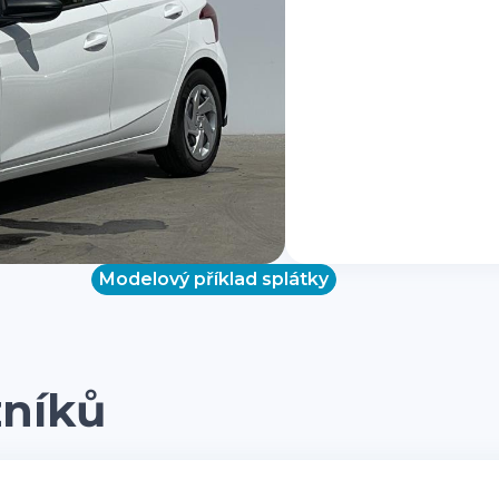
Modelový příklad splátky
zníků