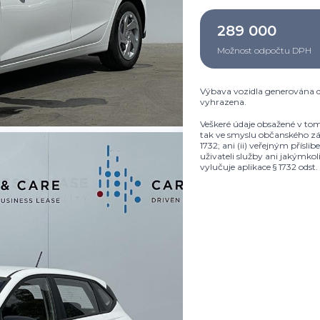
289 000
Možnost odpočtu DPH
Výbava vozidla generována d
vyhrazena.
Veškeré údaje obsažené v tom
tak ve smyslu občanského zák
1732; ani (ii) veřejným přísl
uživateli služby ani jakýmko
vylučuje aplikace § 1732 ods