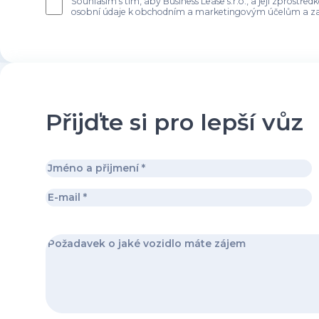
Souhlasím s tím, aby Business Lease s.r.o., a její zprost
osobní údaje k obchodním a marketingovým účelům a za
Přijďte si pro lepší vůz