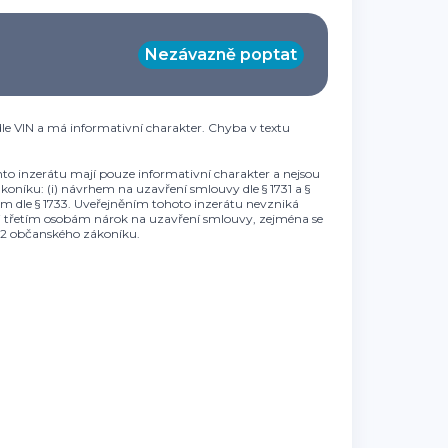
Nezávazně poptat
le VIN a má informativní charakter. Chyba v textu
to inzerátu mají pouze informativní charakter a nejsou
oníku: (i) návrhem na uzavření smlouvy dle § 1731 a §
ibem dle § 1733. Uveřejněním tohoto inzerátu nevzniká
li třetím osobám nárok na uzavření smlouvy, zejména se
t. 2 občanského zákoníku.