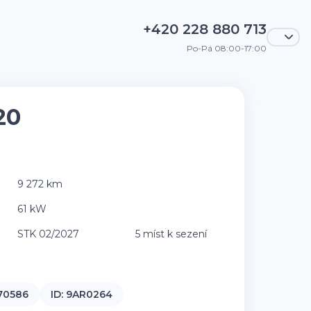
+420 228 880 713
Po-Pá 08:00-17:00
20
9 272 km
61 kW
STK 02/2027
5 míst k sezení
70586
ID:
9AR0264