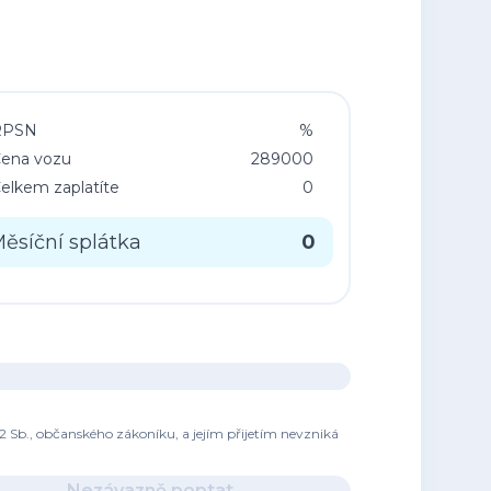
RPSN
%
ena vozu
289000
elkem zaplatíte
0
ěsíční splátka
0
2 Sb., občanského zákoníku, a jejím přijetím nevzniká
Nezávazně poptat