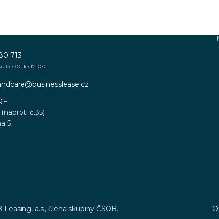
80 713
od 8:00 do 17:00
sandcare@businesslease.cz
RE
(naproti č.35)
ha 5
B Leasing, a.s., člena skupiny ČSOB.
O