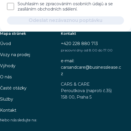
Souhlasím se zpracováním osobních údajů a se
zasíláním obchodních sdělení.
Odeslat nezávaznou poptávku
Mapa stránek
Kontakt
Úvod
+420 228 880 713
pracovní dny od 8:00 do 17:00
Vozy na prodej
e-mail:
Výhody
carsandcare@businesslease.c
z
O nás
CARS & CARE
Časté otázky
Peroutkova (naproti č.35)
158 00, Praha 5
Služby
Kontakt
Nebo nás sledujte na: