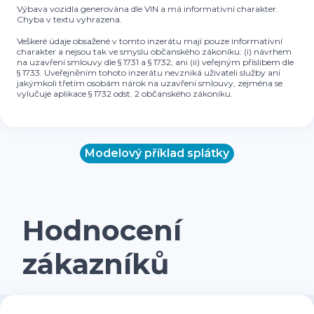
Výbava vozidla generována dle VIN a má informativní charakter.
Chyba v textu vyhrazena.
Veškeré údaje obsažené v tomto inzerátu mají pouze informativní
charakter a nejsou tak ve smyslu občanského zákoníku: (i) návrhem
na uzavření smlouvy dle § 1731 a § 1732; ani (ii) veřejným příslibem dle
§ 1733. Uveřejněním tohoto inzerátu nevzniká uživateli služby ani
jakýmkoli třetím osobám nárok na uzavření smlouvy, zejména se
vylučuje aplikace § 1732 odst. 2 občanského zákoníku.
Modelový příklad splátky
Hodnocení
zákazníků