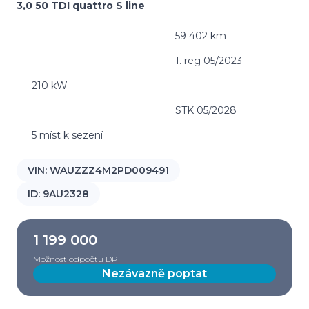
3,0 50 TDI quattro S line
59 402 km
1. reg 05/2023
210 kW
STK 05/2028
5 míst k sezení
VIN:
WAUZZZ4M2PD009491
ID:
9AU2328
1 199 000
Možnost odpočtu DPH
Nezávazně poptat