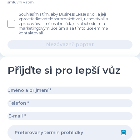
smluvní vztah.
Souhlasím s tím, aby Business Lease s.r.o., a její
zprostředkovatelé shromažďovali, uchovávali a
zpracovávali mé osobní údaje k obchodním a
marketingovým účelům a za tímto účelem mě
kontaktovali.
Nezávazně poptat
Přijďte si pro lepší vůz