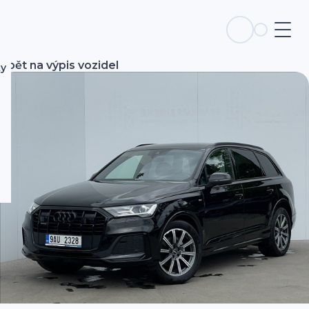
Zpět na výpis vozidel
ky