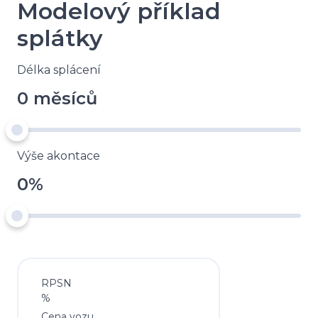
Modelový příklad
splátky
Délka splácení
0 měsíců
Výše akontace
0%
RPSN
%
Cena vozu