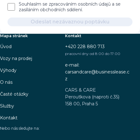
Souhlasím se zpracováním osobních údajů a se
zasíláním obchodních sdělení.
Odeslat nezávaznou poptávku
Mapa stránek
Kontakt
Úvod
+420 228 880 713
pracovní dny od 8:00 do 17:00
Vozy na prodej
e-mail:
Výhody
carsandcare@businesslease.c
z
O nás
CARS & CARE
Časté otázky
Peroutkova (naproti č.35)
158 00, Praha 5
Služby
Kontakt
Nebo nás sledujte na: